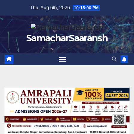
Skip
Thu. Aug 6th, 2026
10:15:06 PM
to
content
SamacharSaaransh