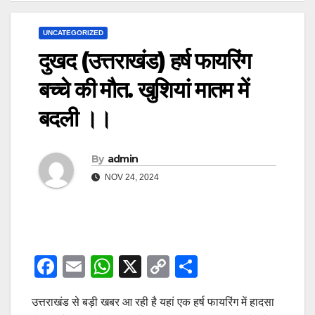
UNCATEGORIZED
दुखद (उत्तराखंड) हर्ष फायरिंग
बच्चे की मौत. खुशियां मातम में
बदली ।।
By
admin
NOV 24, 2024
F
E
W
X
C
S
a
m
h
o
h
उत्तराखंड से बड़ी खबर आ रही है यहां एक हर्ष फायरिंग में हादसा
c
ail
at
p
ar