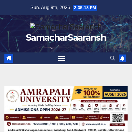
Skip
Sun. Aug 9th, 2026
2:35:19 PM
to
content
SamacharSaaransh