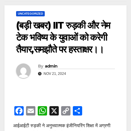
UNCATEGORIZED
(बड़ी खबर) IIT रुड़की और नेम
टेक भविष्य के युवाओं को करेगी
तैयार,समझौते पर हस्ताक्षर।।
By
admin
NOV 21, 2024
F
E
W
X
C
S
a
m
h
o
h
आईआईटी रुड़की ने अनुभवात्मक इंजीनियरिंग शिक्षा में अग्रणी
c
ail
at
p
ar