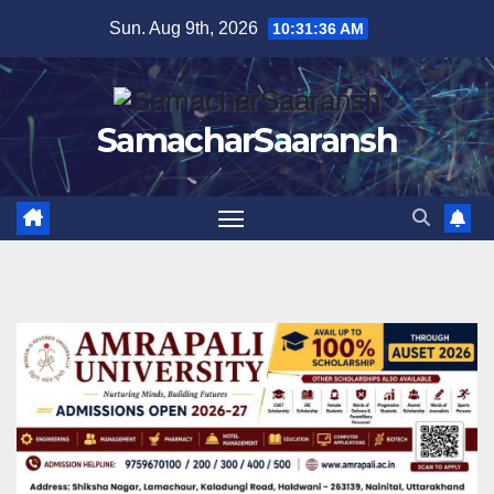
Skip
Sun. Aug 9th, 2026
10:31:37 AM
to
content
SamacharSaaransh