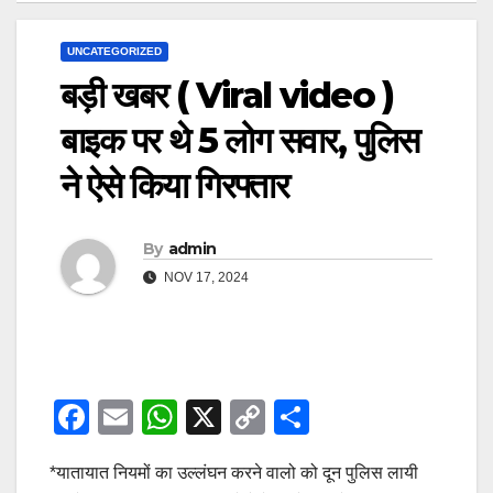
UNCATEGORIZED
बड़ी खबर ( Viral video )
बाइक पर थे 5 लोग सवार, पुलिस
ने ऐसे किया गिरफ्तार
By
admin
NOV 17, 2024
F
E
W
X
C
S
a
m
h
o
h
*यातायात नियमों का उल्लंघन करने वालो को दून पुलिस लायी
c
ail
at
p
ar