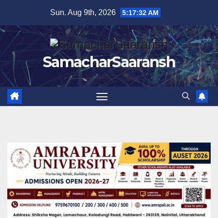
Skip
Sun. Aug 9th, 2026
5:17:33 AM
to
content
SamacharSaaransh