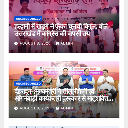
UNCATEGORIZED
हल्द्वानी में खड़गे ने फूंका चुनावी बिगुल, बोले-
उत्तराखंड में कांग्रेस की वापसी तय
AUGUST 8, 2026
ADMIN
UNCATEGORIZED
देहरादून-:मुख्यमंत्री ने तीलू रौतेली एवं
आंगनबाड़ी कार्यकत्री पुरस्कार से मातृशक्ति
को किया सम्मानित
AUGUST 8, 2026
ADMIN