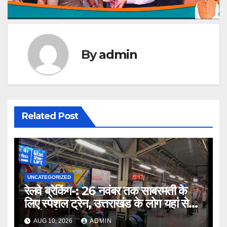
By
admin
Related Post
UNCATEGORIZED
रेलवे ब्रेकिंग-: 26 नवंबर तक साबरमती के
लिए स्पेशल ट्रेन, उत्तराखंड के लोग यहां से
पकड़े ट्रेन ।।
AUG 10, 2026
ADMIN