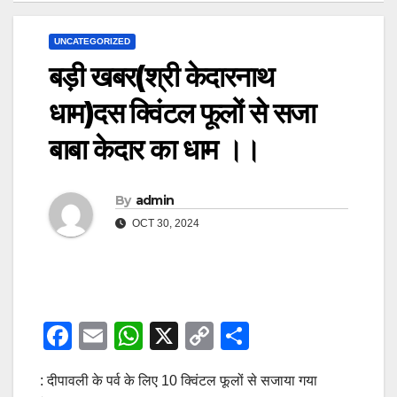
UNCATEGORIZED
बड़ी खबर(श्री केदारनाथ
धाम)दस क्विंटल फूलों से सजा
बाबा केदार का धाम ।।
By
admin
OCT 30, 2024
F
E
W
X
C
S
a
m
h
o
h
: दीपावली के पर्व के लिए 10 ​क्विंटल फूलों से सजाया गया
c
ail
at
p
ar