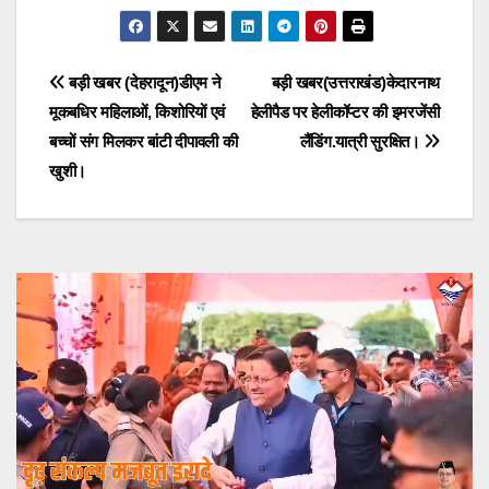
Post
बड़ी खबर (देहरादून)डीएम ने
बड़ी खबर(उत्तराखंड)केदारनाथ
मूकबधिर महिलाओं, किशोरियों एवं
हेलीपैड पर हेलीकॉप्टर की इमरजेंसी
navigation
बच्चों संग मिलकर बांटी दीपावली की
लैंडिंग.यात्री सुरक्षित।
खुशी।