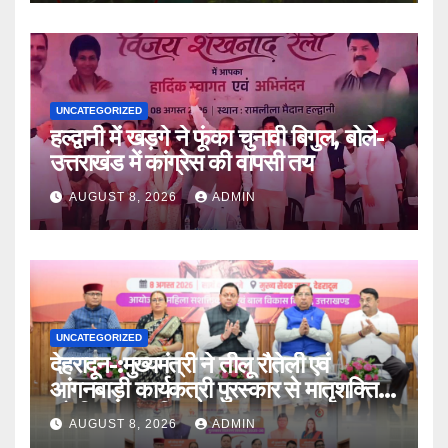
UNCATEGORIZED
हल्द्वानी में खड़गे ने फूंका चुनावी बिगुल, बोले-
उत्तराखंड में कांग्रेस की वापसी तय
AUGUST 8, 2026
ADMIN
UNCATEGORIZED
देहरादून-:मुख्यमंत्री ने तीलू रौतेली एवं
आंगनबाड़ी कार्यकत्री पुरस्कार से मातृशक्ति
को किया सम्मानित
AUGUST 8, 2026
ADMIN