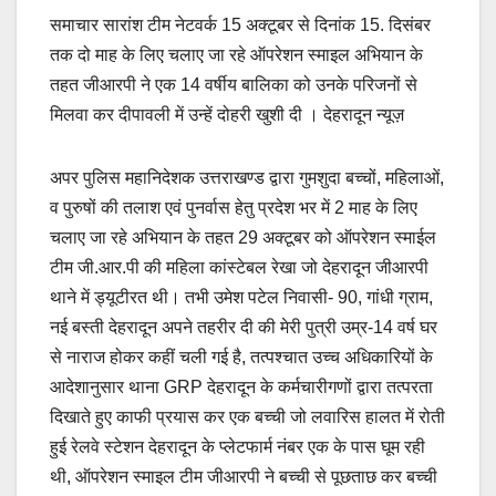
a
m
h
o
h
समाचार सारांश टीम नेटवर्क 15 अक्टूबर से दिनांक 15. दिसंबर
c
ail
at
p
ar
तक दो माह के लिए चलाए जा रहे ऑपरेशन स्माइल अभियान के
e
s
y
e
तहत जीआरपी ने एक 14 वर्षीय बालिका को उनके परिजनों से
b
A
Li
मिलवा कर दीपावली में उन्हें दोहरी खुशी दी । देहरादून न्यूज़
o
p
n
o
p
k
अपर पुलिस महानिदेशक उत्तराखण्ड द्वारा गुमशुदा बच्चों, महिलाओं,
k
व पुरुषों की तलाश एवं पुनर्वास हेतु प्रदेश भर में 2 माह के लिए
चलाए जा रहे अभियान के तहत 29 अक्टूबर को ऑपरेशन स्माईल
टीम जी.आर.पी की महिला कांस्टेबल रेखा जो देहरादून जीआरपी
थाने में ड्यूटीरत थी। तभी उमेश पटेल निवासी- 90, गांधी ग्राम,
नई बस्ती देहरादून अपने तहरीर दी की मेरी पुत्री उम्र-14 वर्ष घर
से नाराज होकर कहीं चली गई है, तत्पश्चात उच्च अधिकारियों के
आदेशानुसार थाना GRP देहरादून के कर्मचारीगणों द्वारा तत्परता
दिखाते हुए काफी प्रयास कर एक बच्ची जो लवारिस हालत में रोती
हुई रेलवे स्टेशन देहरादून के प्लेटफार्म नंबर एक के पास घूम रही
थी, ऑपरेशन स्माइल टीम जीआरपी ने बच्ची से पूछताछ कर बच्ची