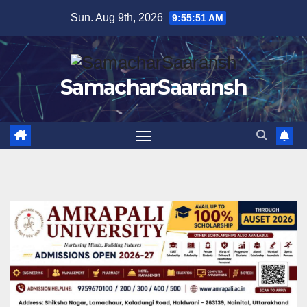
Skip
Sun. Aug 9th, 2026
9:55:52 AM
to
content
SamacharSaaransh