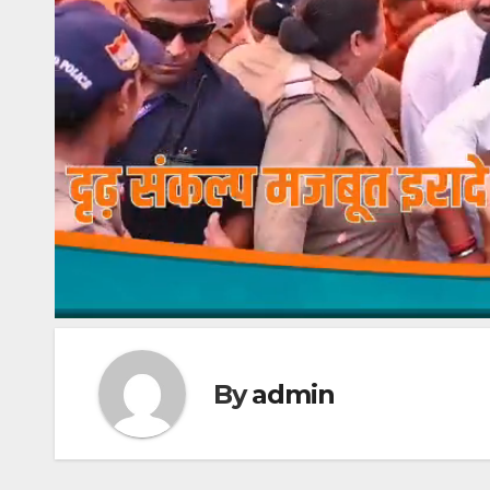
By
admin