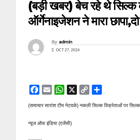
(बड़ी खबर) बेच रहे थे सिल्क
ऑर्गेनाइजेशन ने मारा छापा,द
By
admin
OCT 27, 2024
F
E
W
X
C
S
a
m
h
o
h
(समाचार सारांश टीम नेटवर्क) नकली सिल्क विक्रेताओं पर सिल्
c
ail
at
p
ar
e
s
y
e
न्यूज ऑफ इंडिया (एजेंसी)
b
A
Li
o
p
n