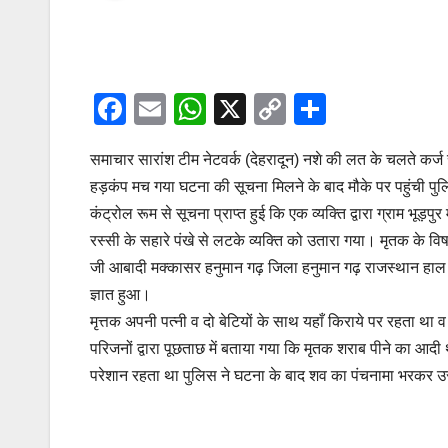
F
E
W
X
C
S
a
m
h
o
h
समाचार सारांश टीम नेटवर्क (देहरादून) नशे की लत के चलते कर्ज स
c
ail
at
p
ar
हड़कंप मच गया घटना की सूचना मिलने के बाद मौके पर पहुंची पुल
e
s
y
e
कंट्रोल रूम से सूचना प्राप्त हुई कि एक व्यक्ति द्वारा ग्राम भूड़
b
A
Li
रस्सी के सहारे पंखे से लटके व्यक्ति को उतारा गया। मृतक के वि
o
p
n
जी आबादी मक्कासर हनुमान गढ़ जिला हनुमान गढ़ राजस्थान हाल किराय
o
p
k
ज्ञात हुआ।
मृत्तक अपनी पत्नी व दो बेटियों के साथ यहाँ किराये पर रहता था
k
परिजनों द्वारा पूछताछ में बताया गया कि मृतक शराब पीने का
परेशान रहता था पुलिस ने घटना के बाद शव का पंचनामा भरकर उसे