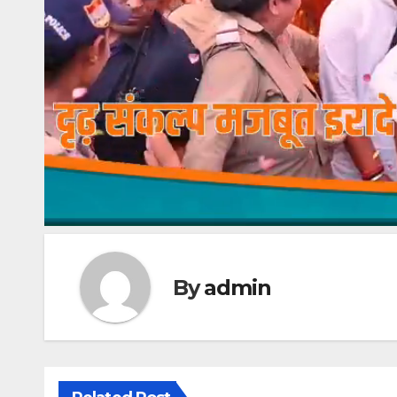
By
admin