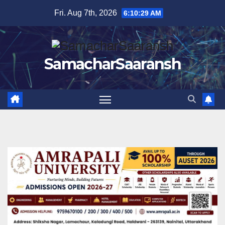
Skip
Fri. Aug 7th, 2026
6:10:30 AM
to
content
SamacharSaaransh