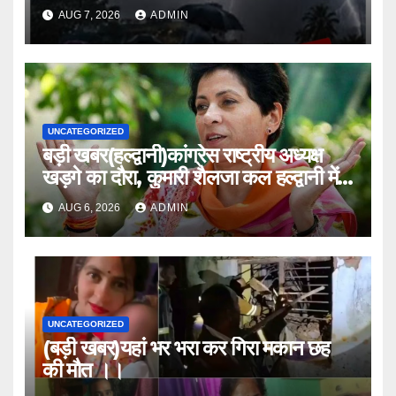
AUG 7, 2026
ADMIN
UNCATEGORIZED
बड़ी खबर(हल्द्वानी)कांग्रेस राष्ट्रीय अध्यक्ष
खड़गे का दौरा, कुमारी शैलजा कल हल्द्वानी में
।।
AUG 6, 2026
ADMIN
UNCATEGORIZED
(बड़ी खबर)यहां भर भरा कर गिरा मकान छह
की मौत ।।