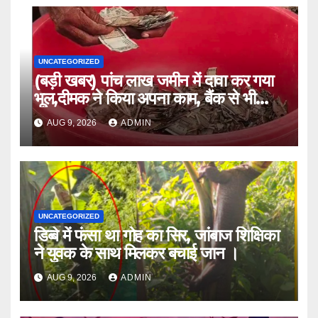
UNCATEGORIZED
(बड़ी खबर) पांच लाख जमीन में दावा कर गया
भूल,दीमक ने किया अपना काम, बैंक से भी
लौटा हताश ।।
AUG 9, 2026
ADMIN
UNCATEGORIZED
डिब्बे में फंसा था गोह का सिर, जांबाज शिक्षिका
ने युवक के साथ मिलकर बचाई जान ।
AUG 9, 2026
ADMIN