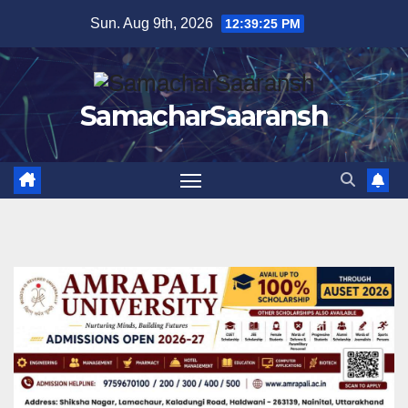
Skip
Sun. Aug 9th, 2026
12:39:26 PM
to
content
SamacharSaaransh