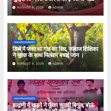
लौटा हताश ।।
AUGUST 9, 2026
ADMIN
UNCATEGORIZED
डिब्बे में फंसा था गोह का सिर, जांबाज शिक्षिका
ने युवक के साथ मिलकर बचाई जान ।
AUGUST 9, 2026
ADMIN
UNCATEGORIZED
हल्द्वानी में खड़गे ने फूंका चुनावी बिगुल, बोले-