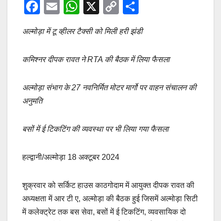
F
E
W
X
C
S
a
m
h
o
h
अल्मोड़ा में टू व्हीलर टैक्सी को मिली हरी झंडी
c
ail
at
p
ar
e
s
y
e
कमिश्नर दीपक रावत ने RTA की बैठक में लिया फैसला
b
A
Li
o
p
n
अल्मोड़ा संभाग के 27 नवनिर्मित मोटर मार्गो पर वाहन संचालन की
o
p
k
अनुमति
k
बसों में ई टिकटिंग की व्यवस्था पर भी लिया गया फैसला
हल्द्वानी/अल्मोड़ा 18 अक्टूबर 2024
शुक्रवार को सर्किट हाउस काठगोदाम में आयुक्त दीपक रावत की
अध्यक्षता में आर टी ए, अल्मोड़ा की बैठक हुई जिसमें अल्मोड़ा सिटी
में कलेक्ट्रेट तक बस सेवा, बसों में ई टिकटिंग, व्यवसायिक दो