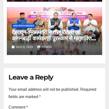
UNCATEGORIZED
देहरादून-:मुख्यमंत्री ने तीलू रौतेली एवं
आंगनबाड़ी कार्यकत्री पुरस्कार से मातृशक्ति
को किया सम्मानित
AUG 8, 2026
ADMIN
Leave a Reply
Your email address will not be published.
Required
fields are marked
*
Comment
*