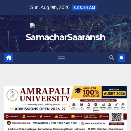
Skip
Sun. Aug 9th, 2026
8:03:55 AM
to
content
SamacharSaaransh