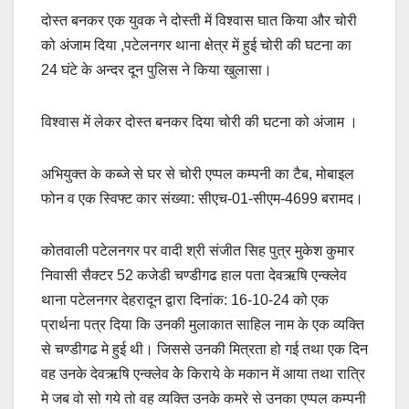
a
m
h
o
h
दोस्त बनकर एक युवक ने दोस्ती में विश्वास घात किया और चोरी
c
ail
at
p
ar
को अंजाम दिया ,पटेलनगर थाना क्षेत्र में हुई चोरी की घटना का
e
s
y
e
24 घंटे के अन्दर दून पुलिस ने किया खुलासा।
b
A
Li
o
p
n
विश्वास में लेकर दोस्त बनकर दिया चोरी की घटना को अंजाम ।
o
p
k
k
अभियुक्त के कब्जे से घर से चोरी एप्पल कम्पनी का टैब, मोबाइल
फोन व एक स्विफ्ट कार संख्या: सीएच-01-सीएम-4699 बरामद।
कोतवाली पटेलनगर पर वादी श्री संजीत सिह पुत्र मुकेश कुमार
निवासी सैक्टर 52 कजेडी चण्डीगढ हाल पता देवऋषि एन्क्लेव
थाना पटेलनगर देहरादून द्वारा दिनांक: 16-10-24 को एक
प्रार्थना पत्र दिया कि उनकी मुलाकात साहिल नाम के एक व्यक्ति
से चण्डीगढ मे हुई थी। जिससे उनकी मित्रता हो गई तथा एक दिन
वह उनके देवऋषि एन्क्लेव केे किराये के मकान में आया तथा रात्रि
मे जब वो सो गये तो वह व्यक्ति उनके कमरे से उनका एप्पल कम्पनी