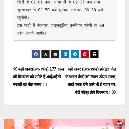
सिटी से 01.01 बजे, वाराणसी से 02.35 बजे तथा 
सुल्तानपुर से 04.50 बजे छूटकर लखनऊ 06.30 बजे 
पहुंचेगी। 

इस गाड़ी में वंदेभारत वातानुकूलित कुर्सीयान श्रेणी के 08 
कोच लगाये जायेंगे।
Post
बड़ी खबर(उत्तराखंड) 177 साल
बड़ी खबर (उत्तराखंड) हरिद्वार जेल
की विरासत को समेटे हैं आईआईटी
से फरार कैदी को लेकर डीएम सख्त,
navigation
रुड़की का बोट क्लब ।।
कहां पनाह देने वाले भी हैं रडार पर.
बंदी शीघ्र होगे गिरफ्तार।