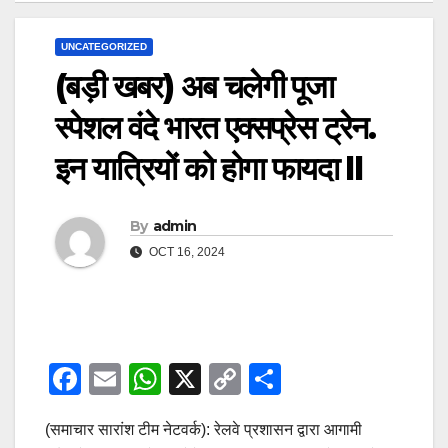
UNCATEGORIZED
(बड़ी खबर) अब चलेगी पूजा
स्पेशल वंदे भारत एक्सप्रेस ट्रेन.
इन यात्रियों को होगा फायदा ll
By
admin
OCT 16, 2024
F
E
W
X
C
S
a
m
h
o
h
(समाचार सारांश टीम नेटवर्क): रेलवे प्रशासन द्वारा आगामी
c
ail
at
p
ar