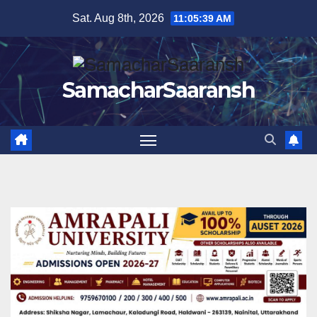
Skip
Sat. Aug 8th, 2026
11:05:39 AM
to
content
SamacharSaaransh