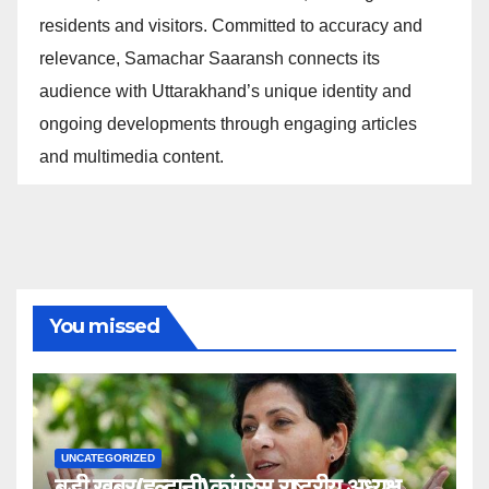
residents and visitors. Committed to accuracy and
relevance, Samachar Saaransh connects its
audience with Uttarakhand’s unique identity and
ongoing developments through engaging articles
and multimedia content.
You missed
UNCATEGORIZED
बड़ी खबर(हल्द्वानी)कांग्रेस राष्ट्रीय अध्यक्ष