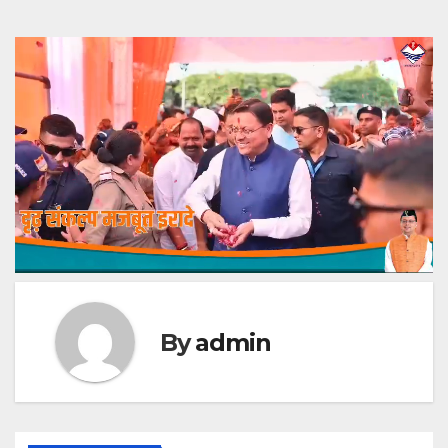
By
admin