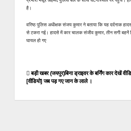
प्रभारी मंसूर अहमद पुलिस बल के साथ घटनास्थल पर पहुंचे। हादस
o
p
k
है।
k
वरिष्ठ पुलिस अधीक्षक संजय कुमार ने बताया कि यह दर्दनाक ह
से टकरा गई। हादसे में कार चालक संजीव कुमार, तीन सगी बहनें 
घायल हो गए
Post
बड़ी खबर (जयपुर)बिना ड्राइवर के बर्निंग कार देखें वीड
[वीडियो] जब पड़ गए जान के लाले ।
navigation