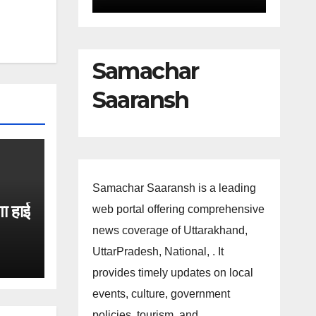
Samachar
Saaransh
Samachar Saaransh is a leading
गा हाई
web portal offering comprehensive
news coverage of Uttarakhand,
।
UttarPradesh, National, . It
provides timely updates on local
events, culture, government
policies, tourism, and