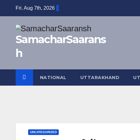
Skip
Fri. Aug 7th, 2026
to
content
SamacharSaarans
h
NATIONAL
UTTARAKHAND
UT
UNCATEGORIZED