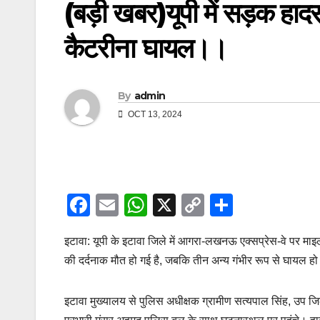
(बड़ी खबर)यूपी में सड़क हाद
कैटरीना घायल।।
By
admin
OCT 13, 2024
F
E
W
X
C
S
a
m
h
o
h
इटावा: यूपी के इटावा जिले में आगरा-लखनऊ एक्सप्रेस-वे पर मा
c
ail
at
p
ar
की दर्दनाक मौत हो गई है, जबकि तीन अन्य गंभीर रूप से घायल हो
e
s
y
e
b
A
Li
इटावा मुख्यालय से पुलिस अधीक्षक ग्रामीण सत्यपाल सिंह, उप ज
o
p
n