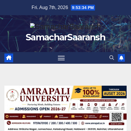
Skip
Fri. Aug 7th, 2026
9:53:35 PM
to
content
SamacharSaaransh