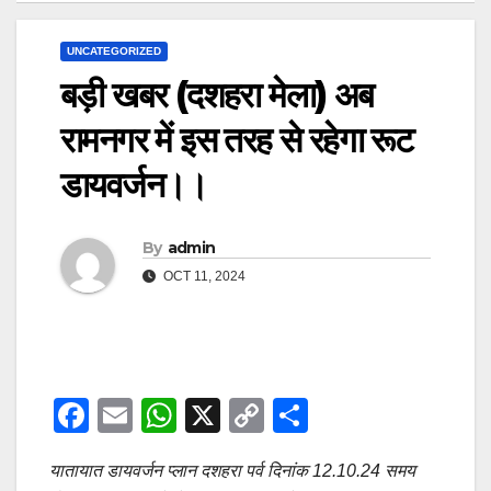
UNCATEGORIZED
बड़ी खबर (दशहरा मेला) अब
रामनगर में इस तरह से रहेगा रूट
डायवर्जन।।
By
admin
OCT 11, 2024
F
E
W
X
C
S
a
m
h
o
h
यातायात डायवर्जन प्लान दशहरा पर्व दिनांक 12.10.24 समय
c
ail
at
p
ar