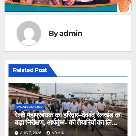
By
admin
Related Post
UNCATEGORIZED
रेलवे महाप्रबंधक का हरिद्वार–देवबंद रेलखंड का
बड़ा निरीक्षण, अर्धकुंभ- की तैयारियों का लिया
जायजा
AUG 7, 2026
ADMIN