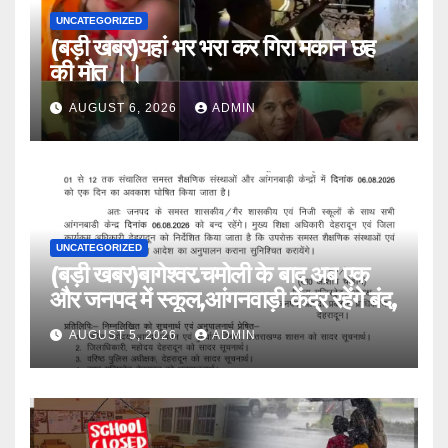
UNCATEGORIZED
(बड़ी खबर)यहां भर भरा कर गिरा मकान छह
की मौत ।।
AUGUST 6, 2026
ADMIN
UNCATEGORIZED
(बड़ी खबर)बागेश्वर.चमोली के बाद अब एक
और जनपद में स्कूल,आंगनवाड़ी केंद्र रहेंगे बंद,
AUGUST 5, 2026
ADMIN