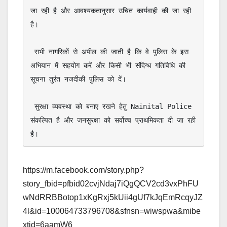
जा रही है और आवश्यकतानुसार उचित कार्यवाही की जा रही 
है।

 सभी नागरिकों से अपील की जाती है कि वे पुलिस के इस 
अभियान में सहयोग करें और किसी भी संदिग्ध गतिविधि की 
सूचना तुरंत नजदीकी पुलिस को दें।

 सुरक्षा व्यवस्था को बनाए रखने हेतु Nainital Police  
संकल्पित है और जनसुरक्षा को सर्वोच्च प्राथमिकता दी जा रही 
है।
https://m.facebook.com/story.php?
story_fbid=pfbid02cvjNdaj7iQgQCV2cd3vxPhFU
wNdRRBBotop1xKgRxj5kUii4gUf7kJqEmRcqyJZ
4l&id=100064733796708&sfnsn=wiwspwa&mibe
xtid=6aamW6