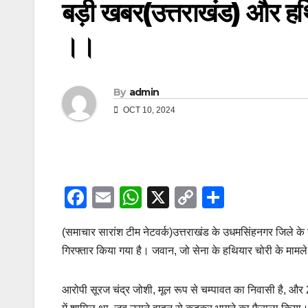
बड़ी खबर(उत्तराखंड) और हथ
।।
By
admin
OCT 10, 2024
F
E
W
X
C
S
a
m
h
o
h
(समाचार सारांश टीम नेटवर्क)उत्तराखंड के उधमसिंहनगर जिले
c
ail
at
p
ar
गिरफ्तार किया गया है। जवान, जो सेना के हथियार चोरी के मामले
e
s
y
e
b
A
Li
आरोपी सूरज चंद्र जोशी, मूल रूप से चम्पावत का निवासी है, और 
o
p
n