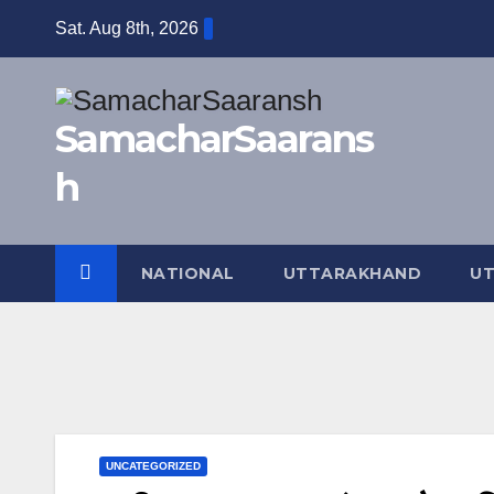
Skip
Sat. Aug 8th, 2026
to
content
SamacharSaarans
h
NATIONAL
UTTARAKHAND
UT
UNCATEGORIZED