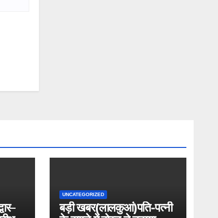
UNCATEGORIZED
्वार–
बड़ी खबर(लालकुआं)पति-पत्नी