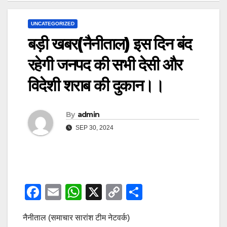
UNCATEGORIZED
बड़ी खबर(नैनीताल) इस दिन बंद
रहेगी जनपद की सभी देसी और
विदेशी शराब की दुकान।।
By
admin
SEP 30, 2024
F
E
W
X
C
S
a
m
h
o
h
नैनीताल (समाचार सारांश टीम नेटवर्क)
c
ail
at
p
ar