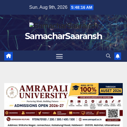
Skip
Sun. Aug 9th, 2026
5:48:17 AM
to
content
SamacharSaaransh