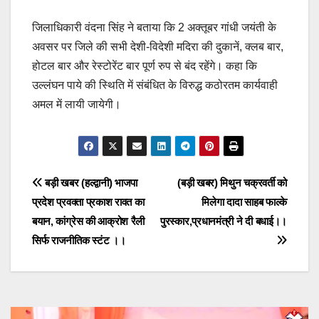
e
s
y
e
जिलाधिकारी वंदना सिंह ने बताया कि 2 अक्तूबर गांधी जयंती के
b
A
Li
अवसर पर जिले की सभी देशी-विदेशी मदिरा की दुकानें, क्लब बार,
o
p
n
होटल बार और रेस्टोरेंट बार पूर्ण रुप से बंद रहेंगे। कहा कि
o
p
k
उल्लंघन पाये की स्थिति में संबंधित के विरुद्ध कठोरतम कार्यवाही
k
अमल में लायी जायेगी।
Post
बड़ी खबर (हल्द्वानी) भाजपा
(बड़ी खबर) मिथुन चक्रवर्ती को
प्रदेश प्रवक्ता प्रकाश रावत का
मिलेगा दादा साहब फाल्के
navigation
बयान, कांग्रेस की आक्रोश रैली
पुरस्कार,प्रधानमंत्री ने दी बधाई।।
सिर्फ राजनीतिक स्टंट ।।