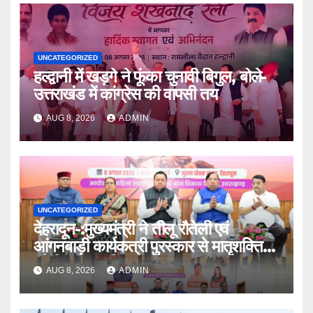
UNCATEGORIZED
हल्द्वानी में खड़गे ने फूंका चुनावी बिगुल, बोले-
उत्तराखंड में कांग्रेस की वापसी तय
AUG 8, 2026
ADMIN
UNCATEGORIZED
देहरादून-:मुख्यमंत्री ने तीलू रौतेली एवं
आंगनबाड़ी कार्यकत्री पुरस्कार से मातृशक्ति
को किया सम्मानित
AUG 8, 2026
ADMIN