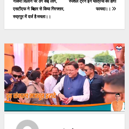
नौकरी दिलाने पर ठगे कई लोग,
स्पेशल ट्रेन इन यात्रियों को होगा
navigation
एसटीएफ ने बिहार से किया गिरफ्तार,
फायदा।।
रुद्रपुर में दर्ज है ममला।।