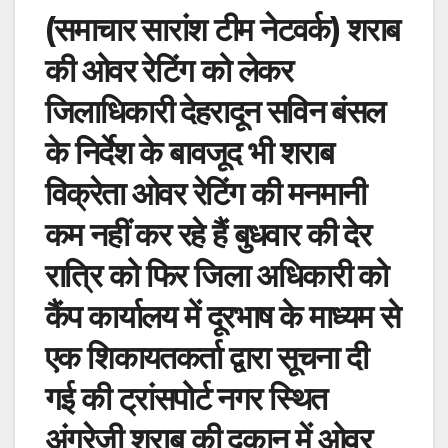
a
m
h
o
h
(समाचार सारांश टीम नेटवर्क) शराब
c
ail
at
p
ar
e
s
y
e
की ओवर रेटिंग को लेकर
b
A
Li
जिलाधिकारी देहरादून सविन बंसल
o
p
n
के निर्देश के बावजूद भी शराब
o
p
k
विक्रेता ओवर रेटिंग की मनमानी
k
कम नहीं कर रहे हैं बुधवार की देर
रात्रि को फिर जिला अधिकारी को
कैंप कार्यालय में दूरभाष के माध्यम से
एक शिकायतकर्ता द्वारा सूचना दी
गई की ट्रांसपोर्ट नगर स्थित
अंग्रेजी शराब की दुकान में ओवर