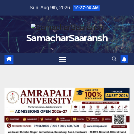
Skip
Sun. Aug 9th, 2026
10:37:07 AM
to
content
SamacharSaaransh