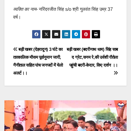
व्यक्ति का नाम-
नरिंदरजीत सिंह s/o श्री गुलवंत सिंह उम्र 37
वर्ष।
Post
बड़ी खबर (देहरादून) 3 घंटे का
बड़ी खबर (बदरीनाथ धाम) सिंह साब
तात्कालिक मौसम पूर्वानुमान जारी,
द ग्रेट,सनम रे,की उर्वशी रौतेला
navigation
नैनीताल सहित पांच जनपदों में येलो
पहुंची बदरी-केदार, किए दर्शन ।।
अलर्ट।।