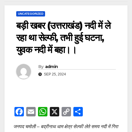
UNCATEGORIZED
बड़ी खबर (उत्तराखंड) नदी में ले
रहा था सेल्फी, तभी हुई घटना,
युवक नदी में बहा।।
By
admin
SEP 25, 2024
F
E
W
X
C
S
a
m
h
o
h
जनपद चमोली – बद्रीनाथ धाम क्षेत्र सेल्फी लेते समय नदी में गिरा
c
ail
at
p
ar