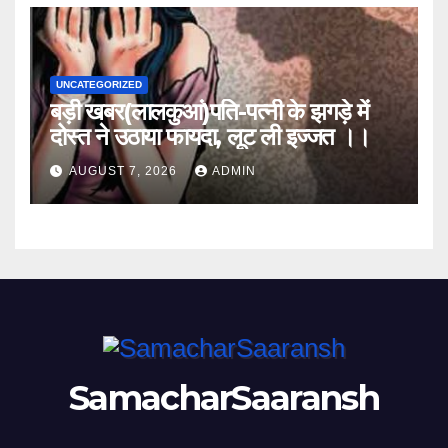
UNCATEGORIZED
बड़ी खबर(लालकुआं)पति-पत्नी के झगड़े में
दोस्त ने उठाया फायदा, लूट ली इज्जत ।।
AUGUST 7, 2026
ADMIN
SamacharSaaransh