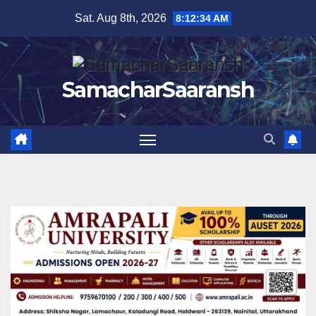
Skip
Sat. Aug 8th, 2026
8:12:35 AM
to
content
SamacharSaaransh