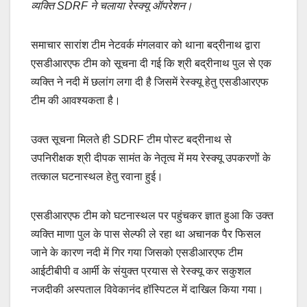
व्यक्ति SDRF ने चलाया रेस्क्यू ऑपरेशन।
e
s
y
e
b
A
Li
समाचार सारांश टीम नेटवर्क मंगलवार को थाना बद्रीनाथ द्वारा
o
p
n
एसडीआरएफ टीम को सूचना दी गई कि श्री बद्रीनाथ पुल से एक
o
p
k
व्यक्ति ने नदी में छलांग लगा दी है जिसमें रेस्क्यू हेतु एसडीआरएफ
k
टीम की आवश्यकता है।
उक्त सूचना मिलते ही SDRF टीम पोस्ट बद्रीनाथ से
उपनिरीक्षक श्री दीपक सामंत के नेतृत्व में मय रेस्क्यू उपकरणों के
तत्काल घटनास्थल हेतु रवाना हुई।
एसडीआरएफ टीम को घटनास्थल पर पहुंचकर ज्ञात हुआ कि उक्त
व्यक्ति माणा पुल के पास सेल्फी ले रहा था अचानक पैर फिसल
जाने के कारण नदी में गिर गया जिसको एसडीआरएफ टीम
आईटीबीपी व आर्मी के संयुक्त प्रयास से रेस्क्यू कर सकुशल
नजदीकी अस्पताल विवेकानंद हॉस्पिटल में दाखिल किया गया।