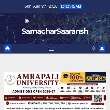
Skip
Sun. Aug 9th, 2026
10:17:42 AM
to
content
SamacharSaaransh