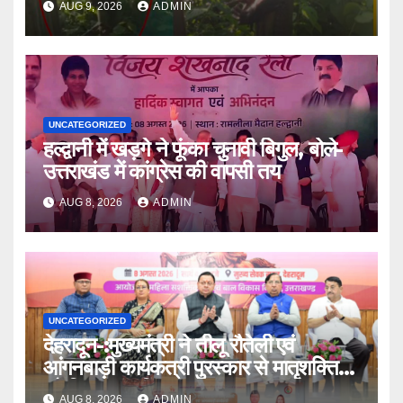
AUG 9, 2026
ADMIN
UNCATEGORIZED
हल्द्वानी में खड़गे ने फूंका चुनावी बिगुल, बोले-
उत्तराखंड में कांग्रेस की वापसी तय
AUG 8, 2026
ADMIN
UNCATEGORIZED
देहरादून-:मुख्यमंत्री ने तीलू रौतेली एवं
आंगनबाड़ी कार्यकत्री पुरस्कार से मातृशक्ति
को किया सम्मानित
AUG 8, 2026
ADMIN