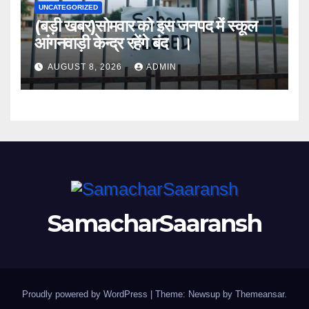
UNCATEGORIZED
(बड़ी खबर)सोमवार को इस जनपद में स्कूल
आंगनवाड़ी केन्द्र रहेंगे बंद ।।
AUGUST 8, 2026
ADMIN
SamacharSaaransh
Proudly powered by WordPress
|
Theme: Newsup by
Themeansar
.