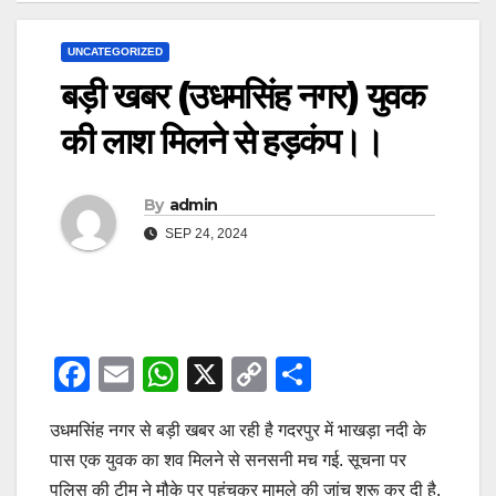
UNCATEGORIZED
बड़ी खबर (उधमसिंह नगर) युवक
की लाश मिलने से हड़कंप।।
By
admin
SEP 24, 2024
F
E
W
X
C
S
a
m
h
o
h
उधमसिंह नगर से बड़ी खबर आ रही है गदरपुर में भाखड़ा नदी के
c
ail
at
p
ar
पास एक युवक का शव मिलने से सनसनी मच गई. सूचना पर
e
s
y
e
पुलिस की टीम ने मौके पर पहुंचकर मामले की जांच शुरू कर दी है.