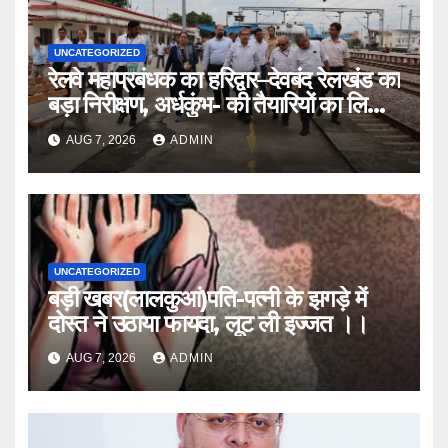
UNCATEGORIZED
रेलवे महाप्रबंधक का हरिद्वार–देवबंद रेलखंड का
बड़ा निरीक्षण, अर्धकुंभ- की तैयारियों का लिया
जायजा
AUG 7, 2026
ADMIN
UNCATEGORIZED
बड़ी खबर(लालकुआं)पति-पत्नी के झगड़े में
दोस्त ने उठाया फायदा, लूट ली इज्जत ।।
AUG 7, 2026
ADMIN