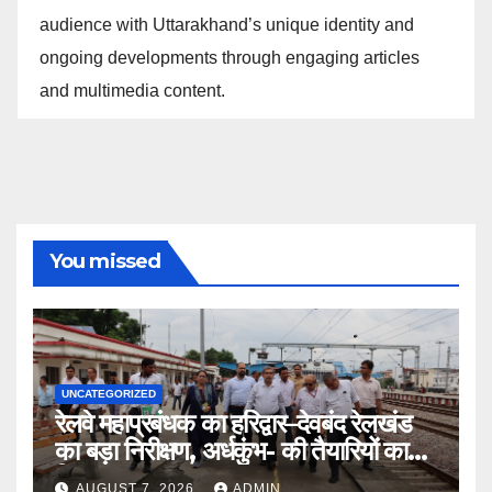
audience with Uttarakhand’s unique identity and
ongoing developments through engaging articles
and multimedia content.
You missed
UNCATEGORIZED
रेलवे महाप्रबंधक का हरिद्वार–देवबंद रेलखंड
का बड़ा निरीक्षण, अर्धकुंभ- की तैयारियों का
लिया जायजा
AUGUST 7, 2026
ADMIN