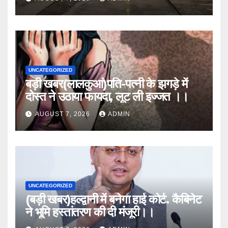
UNCATEGORIZED
बड़ी खबर(लालकुआं)पति-पत्नी के झगड़े में
दोस्त ने उठाया फायदा, लूट ली इज्जत ।।
AUGUST 7, 2026
ADMIN
UNCATEGORIZED
(बड़ी खबर)हल्द्वानी में बनेगा हाई कोर्ट. कैबिनेट
ने भूमि हस्तांतरण की दी मंजूरी।।