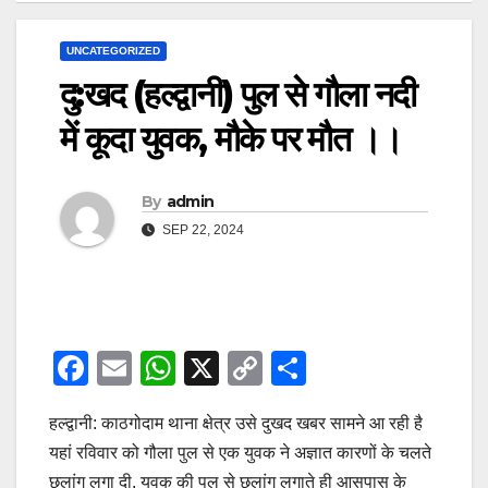
UNCATEGORIZED
दु:खद (हल्द्वानी) पुल से गौला नदी
में कूदा युवक, मौके पर मौत ।।
By
admin
SEP 22, 2024
F
E
W
X
C
S
a
m
h
o
h
हल्द्वानी: काठगोदाम थाना क्षेत्र उसे दुखद खबर सामने आ रही है
c
ail
at
p
ar
यहां रविवार को गौला पुल से एक युवक ने अज्ञात कारणों के चलते
e
s
y
e
छलांग लगा दी. युवक की पुल से छलांग लगाते ही आसपास के