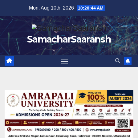
Skip
Mon. Aug 10th, 2026
10:20:45 AM
to
content
SamacharSaaransh