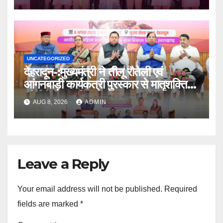
UNCATEGORIZED
देहरादून-:मुख्यमंत्री ने तीलू रौतेली एवं
आंगनबाड़ी कार्यकत्री पुरस्कार से मातृशक्ति
को किया सम्मानित
AUG 8, 2026
ADMIN
Leave a Reply
Your email address will not be published.
Required
fields are marked
*