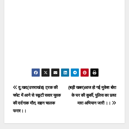
Post
दु:खद(उत्तराखंड) ट्रक की
(बड़ी खबर)आज हो गई मुकेश बोरा
चपेट में आने से स्कूटी सवार युवक
के घर की कुर्की, पुलिस का छापा
navigation
की दर्दनाक मौत, वाहन चालक
मारा अभियान जारी ।।
फरार।।