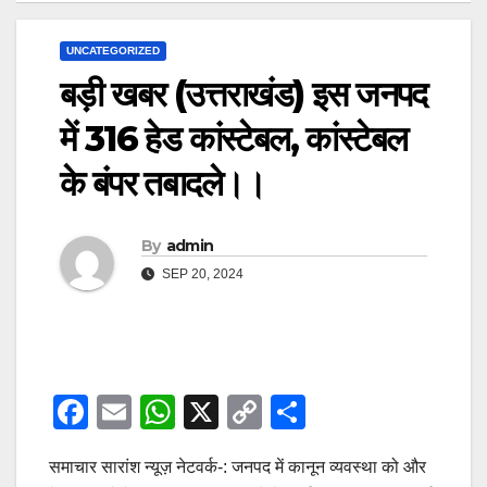
UNCATEGORIZED
बड़ी खबर (उत्तराखंड) इस जनपद
में 316 हेड कांस्टेबल, कांस्टेबल
के बंपर तबादले।।
By
admin
SEP 20, 2024
F
E
W
X
C
S
a
m
h
o
h
समाचार सारांश न्यूज़ नेटवर्क-: जनपद में कानून व्यवस्था को और
c
ail
at
p
ar