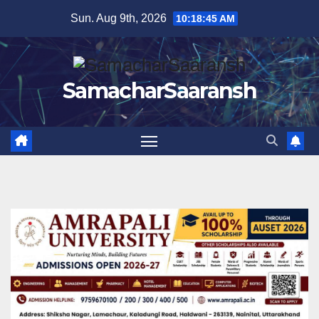
Skip
Sun. Aug 9th, 2026
10:18:46 AM
to
content
SamacharSaaransh