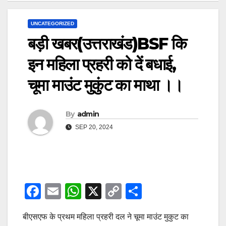
UNCATEGORIZED
बड़ी खबर(उत्तराखंड)BSF कि
इन महिला प्रहरी को दें बधाई,
चूमा माउंट मुकुंट का माथा ।।
By
admin
SEP 20, 2024
F
E
W
X
C
S
a
m
h
o
h
बीएसएफ के प्रथम महिला प्रहरी दल ने चूमा माउंट मुकुट का
c
ail
at
p
ar