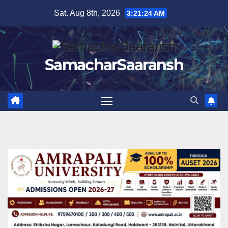
Skip
Sat. Aug 8th, 2026
3:21:25 AM
to
content
SamacharSaaransh