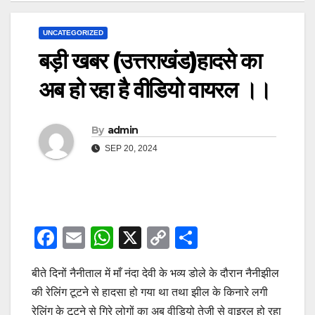
UNCATEGORIZED
बड़ी खबर (उत्तराखंड)हादसे का
अब हो रहा है वीडियो वायरल ।।
By
admin
SEP 20, 2024
F
E
W
X
C
S
a
m
h
o
h
बीते दिनों नैनीताल में माँ नंदा देवी के भव्य डोले के दौरान नैनीझील
c
ail
at
p
ar
की रेलिंग टूटने से हादसा हो गया था तथा झील के किनारे लगी
e
s
y
e
रेलिंग के टूटने से गिरे लोगों का अब वीडियो तेजी से वाइरल हो रहा