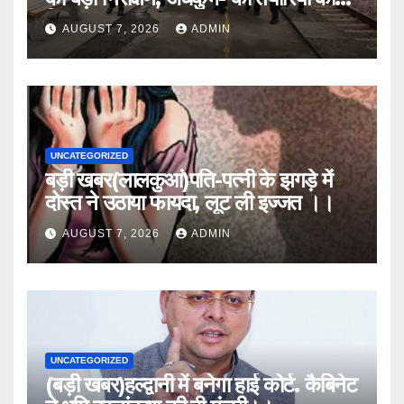
लिया जायजा
AUGUST 7, 2026
ADMIN
UNCATEGORIZED
बड़ी खबर(लालकुआं)पति-पत्नी के झगड़े में
दोस्त ने उठाया फायदा, लूट ली इज्जत ।।
AUGUST 7, 2026
ADMIN
UNCATEGORIZED
(बड़ी खबर)हल्द्वानी में बनेगा हाई कोर्ट. कैबिनेट