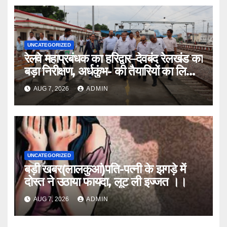
UNCATEGORIZED
रेलवे महाप्रबंधक का हरिद्वार–देवबंद रेलखंड का
बड़ा निरीक्षण, अर्धकुंभ- की तैयारियों का लिया
जायजा
AUG 7, 2026
ADMIN
UNCATEGORIZED
बड़ी खबर(लालकुआं)पति-पत्नी के झगड़े में
दोस्त ने उठाया फायदा, लूट ली इज्जत ।।
AUG 7, 2026
ADMIN