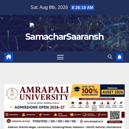
Skip
Sat. Aug 8th, 2026
8:26:11 AM
to
content
SamacharSaaransh