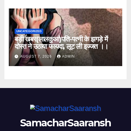
UNCATEGORIZED
बड़ी खबर(लालकुआं)पति-पत्नी के झगड़े में
दोस्त ने उठाया फायदा, लूट ली इज्जत ।।
AUGUST 7, 2026
ADMIN
SamacharSaaransh