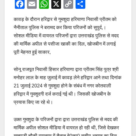
F
E
W
X
C
S
a
m
h
o
h
कावड़ के दौरान हरिद्वार से गुमशुदा हरियाणा निवासी प्रीतम को
c
ail
at
p
ar
नैनीताल पुलिस ने बरामद कर किया परिजनों को सुपुर्द,।
e
s
y
e
सोशल मीडिया में वायरल परिजनों द्वारा उत्तराखंड पुलिस से मदद
b
A
Li
की मार्मिक अपील से पसीजा खाकी का दिल, खोजबीन में लगाई
o
p
n
पूरी मेहनत हुई साकार,
o
p
k
k
सोनू राजपूत निवासी हिसार हरियाणा द्वारा प्रीतम सिंह पुत्र श्री
मनोहर लाल के माह जुलाई में कावड़ लेने हरिद्वार आने तथा दिनांक
21 जुलाई 2024 से गुमशुदा होने के संबंध में नगर कोतवाली
हरिद्वार में गुमशुदगी दर्ज कराई गई थी। जिसकी खोजबीन के
प्रयास किए जा रहे थे।
उक्त गुमशुदा के परिजनों द्वारा द्वारा उत्तराखंड पुलिस से मदद की
मार्मिक अपील सोशल मीडिया में वायरल हो रही थी, जिसे देखकर
खत्याड़ी चौकी रामनगर में तैनात हे0का0 नसीम अहमद का दिल