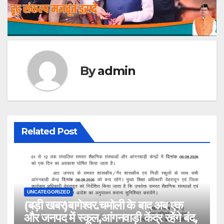
By
admin
Related Post
UNCATEGORIZED
(बड़ी खबर)बागेश्वर.चमोली के बाद अब एक
और जनपद में स्कूल,आंगनवाड़ी केंद्र रहेंगे बंद,