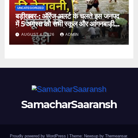
UNCATEGORIZED
बड़ीखबर-: ऑरेंज अलर्ट के चलते इस जनपद
में 5 अगस्त को सभी स्कूल और आंगनबाड़ी
केंद्र रहेंगे बंद,DM के आदेश ।।
AUGUST 4, 2026
ADMIN
SamacharSaaransh
Proudly powered by WordPress
|
Theme: Newsup by
Themeansar
.