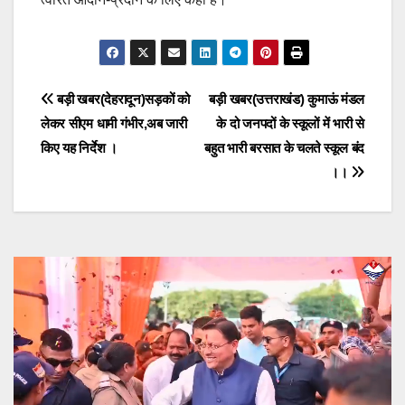
Post
बड़ी खबर(देहरादून)सड़कों को
बड़ी खबर(उत्तराखंड) कुमाऊं मंडल
लेकर सीएम धामी गंभीर,अब जारी
के दो जनपदों के स्कूलों में भारी से
navigation
किए यह निर्देश ।
बहुत भारी बरसात के चलते स्कूल बंद
।।