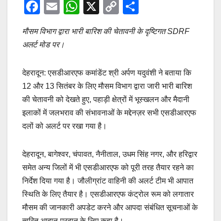
F
E
W
X
C
S
a
m
h
o
h
मौसम विभाग द्वारा भारी बारिश की चेतावनी के दृष्टिगत SDRF
c
ail
at
p
ar
अलर्ट मोड पर।
e
s
y
e
b
A
Li
देहरादून: एसडीआरएफ कमांडेंट श्री अर्पण यदुवंशी ने बताया कि
o
p
n
12 और 13 सितंबर के लिए मौसम विभाग द्वारा जारी भारी बारिश
o
p
k
की चेतावनी को देखते हुए, पहाड़ी क्षेत्रों में भूस्खलन और मैदानी
k
इलाकों में जलभराव की संभावनाओं के मद्देनज़र सभी एसडीआरएफ
दलों को अलर्ट पर रखा गया है।
देहरादून, बागेश्वर, चंपावत, नैनीताल, उधम सिंह नगर, और हरिद्वार
समेत अन्य जिलों में भी एसडीआरएफ को पूरी तरह तैयार रहने का
निर्देश दिया गया है। जौलीग्रांट वाहिनी की अलर्ट टीम भी आपात
स्थिति के लिए तैयार है। एसडीआरएफ कंट्रोल रूम को लगातार
मौसम की जानकारी अपडेट करने और आपदा संबंधित सूचनाओं के
त्वरित आदान-प्रदान के लिए कहा है।