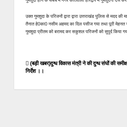
गुमशुदा होने के संबंध में नगर कोतवाली हरिद्वार में गुमशुदगी द
o
p
k
k
उक्त गुमशुदा के परिजनों द्वारा द्वारा उत्तराखंड पुलिस से मदद क
तैनात हे0का0 नसीम अहमद का दिल पसीज गया तथा पूरी मेहनत से
गुमशुदा प्रीतम को बरामद कर सकुशल परिजनों को सुपुर्द किया ग
Post
(बड़ी खबर)दुग्ध विकास मंत्री ने की दुग्ध संघों की समीक्
निर्देश ।।
navigation