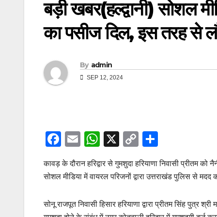
बड़ी खबर(हल्द्वानी) सोशल म
का पसीज दिल, इस तरह से लौ
By
admin
SEP 12, 2024
F
E
W
X
C
S
a
m
h
o
h
कावड़ के दौरान हरिद्वार से गुमशुदा हरियाणा निवासी प्रीतम को न
c
ail
at
p
ar
सोशल मीडिया में वायरल परिजनों द्वारा उत्तराखंड पुलिस से मदद
e
s
y
e
b
A
Li
सोनू राजपूत निवासी हिसार हरियाणा द्वारा प्रीतम सिंह पुत्र श्र
o
p
n