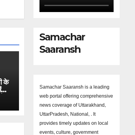
Samachar
Saaransh
ी के
Samachar Saaransh is a leading
ं
गे
web portal offering comprehensive
news coverage of Uttarakhand,
UttarPradesh, National, . It
provides timely updates on local
events, culture, government